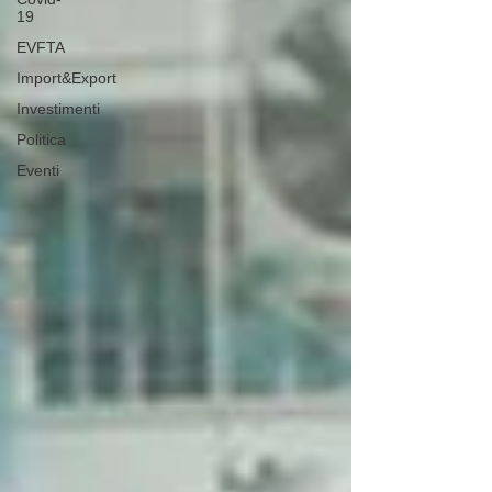
19
EVFTA
Import&Export
Investimenti
Politica
Eventi