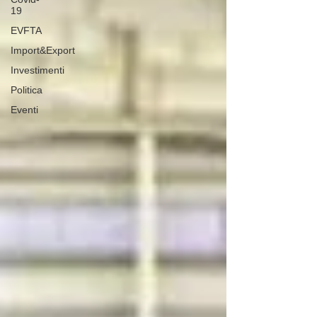
19
EVFTA
Import&Export
Investimenti
Politica
Eventi