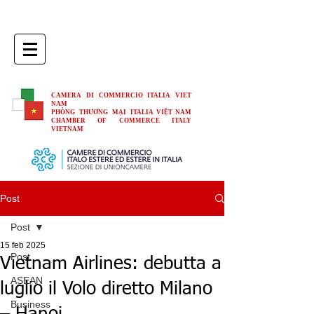
CAMERA DI COMMERCIO ITALIA VIET
NAM
PHÒNG THƯƠNG MẠI ITALIA VIỆT NAM
CHAMBER OF COMMERCE ITALY
VIETNAM
Post
Post
15 feb 2025
Post
Vietnam Airlines: debutta a
ASEAN
luglio il Volo diretto Milano
Business