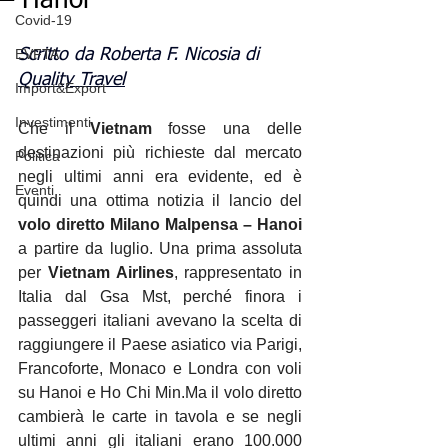
– Hanoi
Covid-19
EVFTA
Scritto da 
Roberta F. Nicosia di 
Quality Travel
Import&Export
Investimenti
Che il 
Vietnam
 fosse una delle 
destinazioni più richieste dal mercato 
Politica
negli ultimi anni era evidente, ed è 
Eventi
quindi una ottima notizia il lancio del 
volo diretto Milano Malpensa – Hanoi
a partire da luglio. Una prima assoluta 
per 
Vietnam Airlines
, rappresentato in 
Italia dal Gsa Mst, perché finora i 
passeggeri italiani avevano la scelta di 
raggiungere il Paese asiatico via Parigi, 
Francoforte, Monaco e Londra con voli 
su Hanoi e Ho Chi 
Min.Ma
 il volo diretto 
cambierà le carte in tavola e se negli 
ultimi anni gli italiani erano 100.000 