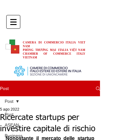
CAMERA DI COMMERCIO ITALIA VIET
NAM
PHÒNG THƯƠNG MẠI ITALIA VIỆT NAM
CHAMBER OF COMMERCE ITALY
VIETNAM
Post
Post
5 ago 2022
Post
Ricercate startups per
ASEAN
investire capitale di rischio
Business
Nonostante il mercato delle startup 