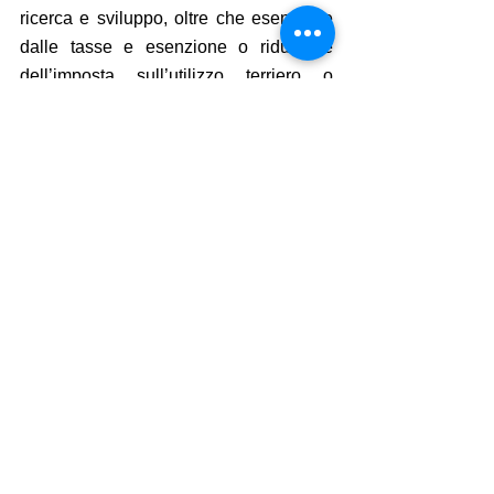
ricerca e sviluppo, oltre che esenzione 
dalle tasse e esenzione o riduzione 
dell’imposta sull’utilizzo terriero o 
sull’affitto della terra.  
Secondo Katie Nguyen, Vice Direttrice 
di Sunwah Innovvations, relazioni e 
fiducia sono i due fattori essenziali per 
le aziende straniere per aver successo 
in Vietnam. Infatti, il ruolo degli 
intermediari nell’unire le startup a 
organizzazione di supporto è 
estremamente importante.
Fonte: ven.vn
Mostra tutti