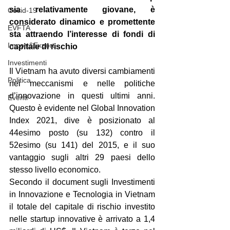
sia relativamente giovane, è 
Covid-19
considerato dinamico e promettente 
EVFTA
sta attraendo l’interesse di fondi di 
Import&Export
capitale di rischio
Investimenti
Il Vietnam ha avuto diversi cambiamenti 
Politica
nei meccanismi e nelle politiche 
d’innovazione in questi ultimi anni. 
Eventi
Questo è evidente nel Global Innovation 
Index 2021, dive è posizionato al 
44esimo posto (su 132) contro il 
52esimo (su 141) del 2015, e il suo 
vantaggio sugli altri 29 paesi dello 
stesso livello economico. 
Secondo il document sugli Investimenti 
in Innovazione e Tecnologia in Vietnam 
il totale del capitale di rischio investito 
nelle startup innovative è arrivato a 1,4 