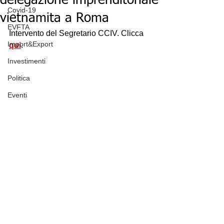
delegazione imprenditoriale
Covid-19
vietnamita a Roma
EVFTA
Intervento del Segretario CCIV. Clicca 
Import&Export
qui
.
Investimenti
Politica
Eventi